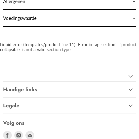
Allergenen
Voedingswaarde
Liquid error (templates/product line 11): Error in tag 'section' - 'product-
collapsible' is not a valid section type
Handige links
Legale
Volg ons
Vind
Vind
Vind